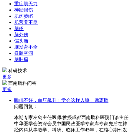
重症肌无力
神经损伤
肌肉萎缩
肌营养不良
脑炎
脑外伤
偏头痛
脑发育不全
脊髓空洞
脑肿瘤
科研技术
更多
西南脑科问答
更多
睡眠不好，血压飙升！学会这样入睡，远离脑
问题回复：
本期专家左剑主任医师/教授成都西南脑科医院门诊主任
中华医学会资深会员中国民政医学专家库专家先后在神
经内科从事教学、科研、临床工作45年，在核心期刊发