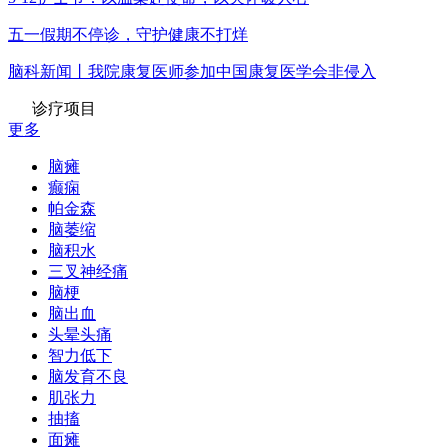
五一假期不停诊，守护健康不打烊
脑科新闻丨我院康复医师参加中国康复医学会非侵入
诊疗项目
更多
脑瘫
癫痫
帕金森
脑萎缩
脑积水
三叉神经痛
脑梗
脑出血
头晕头痛
智力低下
脑发育不良
肌张力
抽搐
面瘫