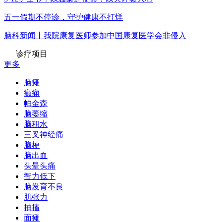
五一假期不停诊，守护健康不打烊
脑科新闻丨我院康复医师参加中国康复医学会非侵入
诊疗项目
更多
脑瘫
癫痫
帕金森
脑萎缩
脑积水
三叉神经痛
脑梗
脑出血
头晕头痛
智力低下
脑发育不良
肌张力
抽搐
面瘫