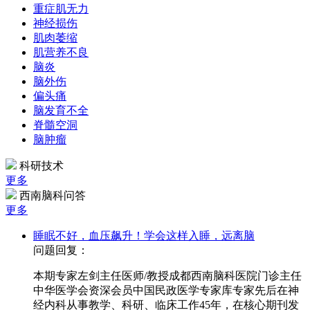
重症肌无力
神经损伤
肌肉萎缩
肌营养不良
脑炎
脑外伤
偏头痛
脑发育不全
脊髓空洞
脑肿瘤
科研技术
更多
西南脑科问答
更多
睡眠不好，血压飙升！学会这样入睡，远离脑
问题回复：
本期专家左剑主任医师/教授成都西南脑科医院门诊主任
中华医学会资深会员中国民政医学专家库专家先后在神
经内科从事教学、科研、临床工作45年，在核心期刊发