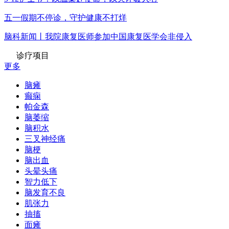
五一假期不停诊，守护健康不打烊
脑科新闻丨我院康复医师参加中国康复医学会非侵入
诊疗项目
更多
脑瘫
癫痫
帕金森
脑萎缩
脑积水
三叉神经痛
脑梗
脑出血
头晕头痛
智力低下
脑发育不良
肌张力
抽搐
面瘫