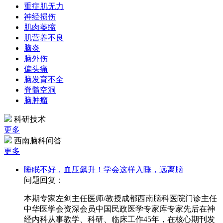
重症肌无力
神经损伤
肌肉萎缩
肌营养不良
脑炎
脑外伤
偏头痛
脑发育不全
脊髓空洞
脑肿瘤
科研技术
更多
西南脑科问答
更多
睡眠不好，血压飙升！学会这样入睡，远离脑
问题回复：
本期专家左剑主任医师/教授成都西南脑科医院门诊主任
中华医学会资深会员中国民政医学专家库专家先后在神
经内科从事教学、科研、临床工作45年，在核心期刊发