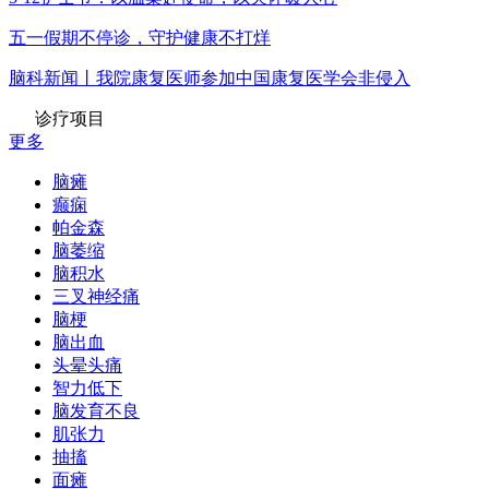
五一假期不停诊，守护健康不打烊
脑科新闻丨我院康复医师参加中国康复医学会非侵入
诊疗项目
更多
脑瘫
癫痫
帕金森
脑萎缩
脑积水
三叉神经痛
脑梗
脑出血
头晕头痛
智力低下
脑发育不良
肌张力
抽搐
面瘫