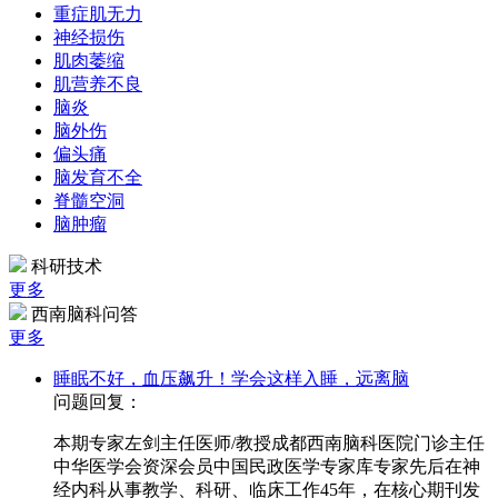
重症肌无力
神经损伤
肌肉萎缩
肌营养不良
脑炎
脑外伤
偏头痛
脑发育不全
脊髓空洞
脑肿瘤
科研技术
更多
西南脑科问答
更多
睡眠不好，血压飙升！学会这样入睡，远离脑
问题回复：
本期专家左剑主任医师/教授成都西南脑科医院门诊主任
中华医学会资深会员中国民政医学专家库专家先后在神
经内科从事教学、科研、临床工作45年，在核心期刊发