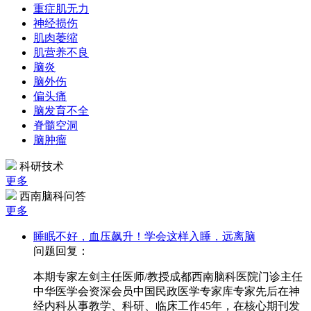
重症肌无力
神经损伤
肌肉萎缩
肌营养不良
脑炎
脑外伤
偏头痛
脑发育不全
脊髓空洞
脑肿瘤
科研技术
更多
西南脑科问答
更多
睡眠不好，血压飙升！学会这样入睡，远离脑
问题回复：
本期专家左剑主任医师/教授成都西南脑科医院门诊主任
中华医学会资深会员中国民政医学专家库专家先后在神
经内科从事教学、科研、临床工作45年，在核心期刊发