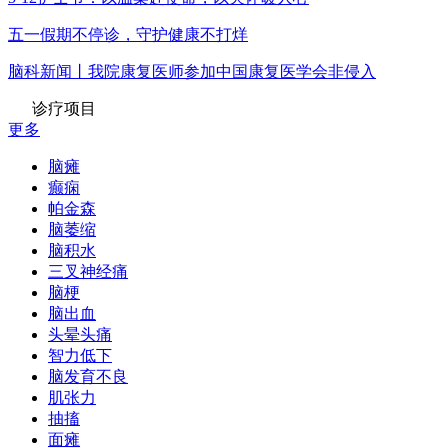
五一假期不停诊，守护健康不打烊
脑科新闻丨我院康复医师参加中国康复医学会非侵入
诊疗项目
更多
脑瘫
癫痫
帕金森
脑萎缩
脑积水
三叉神经痛
脑梗
脑出血
头晕头痛
智力低下
脑发育不良
肌张力
抽搐
面瘫