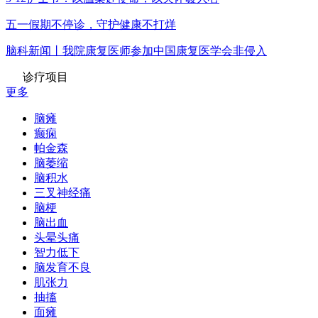
五一假期不停诊，守护健康不打烊
脑科新闻丨我院康复医师参加中国康复医学会非侵入
诊疗项目
更多
脑瘫
癫痫
帕金森
脑萎缩
脑积水
三叉神经痛
脑梗
脑出血
头晕头痛
智力低下
脑发育不良
肌张力
抽搐
面瘫