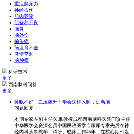
重症肌无力
神经损伤
肌肉萎缩
肌营养不良
脑炎
脑外伤
偏头痛
脑发育不全
脊髓空洞
脑肿瘤
科研技术
更多
西南脑科问答
更多
睡眠不好，血压飙升！学会这样入睡，远离脑
问题回复：
本期专家左剑主任医师/教授成都西南脑科医院门诊主任
中华医学会资深会员中国民政医学专家库专家先后在神
经内科从事教学、科研、临床工作45年，在核心期刊发