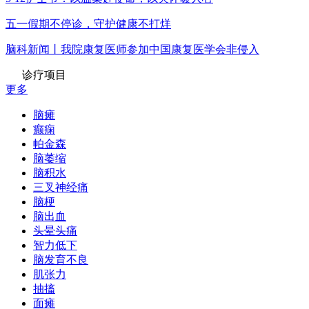
五一假期不停诊，守护健康不打烊
脑科新闻丨我院康复医师参加中国康复医学会非侵入
诊疗项目
更多
脑瘫
癫痫
帕金森
脑萎缩
脑积水
三叉神经痛
脑梗
脑出血
头晕头痛
智力低下
脑发育不良
肌张力
抽搐
面瘫