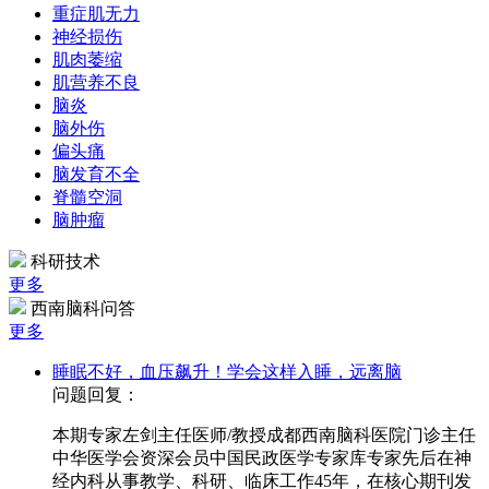
重症肌无力
神经损伤
肌肉萎缩
肌营养不良
脑炎
脑外伤
偏头痛
脑发育不全
脊髓空洞
脑肿瘤
科研技术
更多
西南脑科问答
更多
睡眠不好，血压飙升！学会这样入睡，远离脑
问题回复：
本期专家左剑主任医师/教授成都西南脑科医院门诊主任
中华医学会资深会员中国民政医学专家库专家先后在神
经内科从事教学、科研、临床工作45年，在核心期刊发